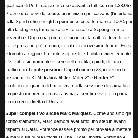
qualifica) di Portimao si è messo davanti a tutti con un 1.38.057.
Proprio qua, dove lo scorso anno iniziò quel calvario (l’infortunio
nella Sprint) che non gli ha permesso di performare al 100% per
tutta la stagione, tornando alla vittoria solo a Sepang a metà
novembre. Dopo una prima sessione di stamattina dove forse
se l’è presa un po’ comoda, con il diciannovesimo tempo, Enea
è tornato a ruggire. La moto è apposto e il pilota evidentemente
c’è. Potrà sicuramente essere della partita, quindi, domani
mattina per la
pole position
. Dopo il numero 23, in seconda
posizione, la KTM di
Jack Miller
. Miller 2° e
Binder
5°
confermano quanto di buono visto nella sessione di stamattina.
In questo momento la casa austriaca sembra essere la prima
concorrente diretta di Ducati.
Super competitivo anche Marc Marquez
.
Come abbiamo già
scritto stamattina
, Marc sembra aver fatto uno step in avanti
rispetto al Qatar. Potrebbe essere pronto per provare a mettere
le mani sulla prima vittoria su una Ducati. Inoltre, Portimao è