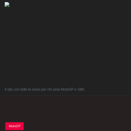
Il sito con tutte le news per chi ama MotoGP e SBK
Posted
MotoGP
in