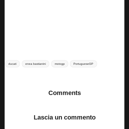
Caduta della Ducati colorata Gresini di Alex Marquez a circa 10 minuti dalla fine della
Practice #PortugueseGP
Tags:
ducati
enea bastianini
motogp
PortugueseGP
Last updated on 23 Marzo 2024
Comments
No comments yet. Why don’t you start the discussion?
Lascia un commento
Il tuo indirizzo email non sarà pubblicato.
I campi obbligatori sono