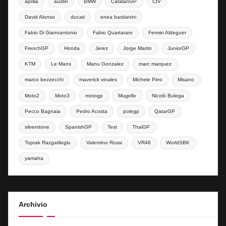
aprilia
austin
BMW
CatalanGP
CIV
David Alonso
ducati
enea bastianini
Fabio Di Giannantonio
Fabio Quartararo
Fermin Aldeguer
FrenchGP
Honda
Jerez
Jorge Martin
JuniorGP
KTM
Le Mans
Manu Gonzalez
marc marquez
marco bezzecchi
maverick vinales
Michele Pirro
Misano
Moto2
Moto3
motogp
Mugello
Nicolò Bulega
Pecco Bagnaia
Pedro Acosta
polegp
QatarGP
silverstone
SpanishGP
Test
ThaiGP
Toprak Razgatlioglu
Valentino Rossi
VR46
WorldSBK
yamaha
Archivio