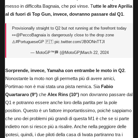
messo in difficolta Bagnaia, che poi vinse. T
utte le altre Aprilia
al di fuori di Top Gun, invece, dovranno passare dal Q1
.
Provisionally straight to Q2 but not running at the forefront today
👀
@PeccoBagnaia
is dangerously close to the drop zone
⚠️
#PortugueseGP
🇵🇹
pic.twitter.com/JB0ONnTTJl
— MotoGP™🏁 (@MotoGP)
March 22, 2024
Sorprende, invece, Yamaha con entrambe le moto in Q2
.
Nonostante la moto non gli permetta più di avere amici,
Portimao non è mai stata una pista nemica. Sia
Fabio
Quartararo (9°)
che
Alex Rins (10°)
non dovranno passare dal
Q1 e potranno essere anche loro della partita per la pole
position. Questo è un fattore importantissimo, poiché sappiamo
che uno dei problemi più grandi di questa M1 è che se si parte
indietro non si riesce più a risalire. Anche nella peggiore delle
ipotesi, quindi, i due piloti della casa di Iwata partiranno tra i