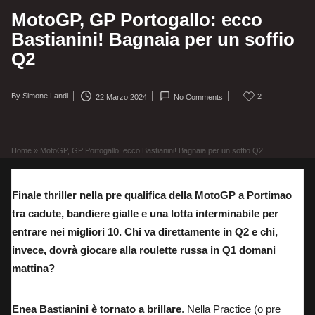
MotoGP, GP Portogallo: ecco
Bastianini! Bagnaia per un soffio
Q2
By
Simone Landi
2
22 Marzo 2024
No Comments
Posted
by
Home
»
MotoGP, GP Portogallo: ecco Bastianini! Bagnaia per un soffio Q2
Finale thriller nella pre qualifica della MotoGP a Portimao
tra cadute, bandiere gialle e una lotta interminabile per
entrare nei migliori 10. Chi va direttamente in Q2 e chi,
invece, dovrà giocare alla roulette russa in Q1 domani
mattina?
Enea Bastianini è tornato a brillare
. Nella Practice (o pre