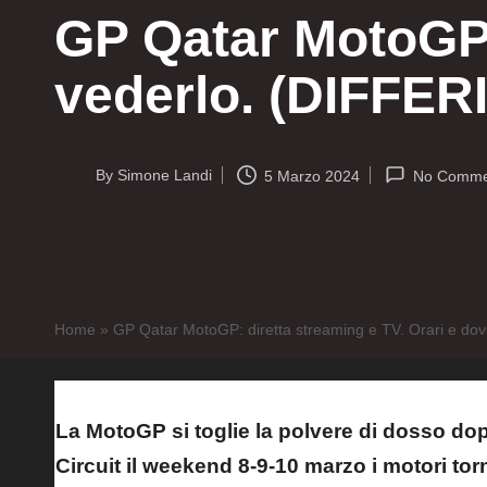
GP Qatar MotoGP: 
vederlo. (DIFFER
By
Simone Landi
5 Marzo 2024
No Comme
Posted
by
Home
»
GP Qatar MotoGP: diretta streaming e TV. Orari e do
La MotoGP si toglie la polvere di dosso dopo 
Circuit il weekend 8-9-10 marzo i motori to