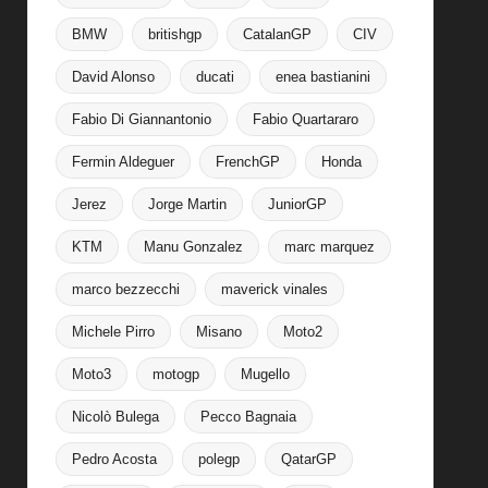
BMW
britishgp
CatalanGP
CIV
David Alonso
ducati
enea bastianini
Fabio Di Giannantonio
Fabio Quartararo
Fermin Aldeguer
FrenchGP
Honda
Jerez
Jorge Martin
JuniorGP
KTM
Manu Gonzalez
marc marquez
marco bezzecchi
maverick vinales
Michele Pirro
Misano
Moto2
Moto3
motogp
Mugello
Nicolò Bulega
Pecco Bagnaia
Pedro Acosta
polegp
QatarGP