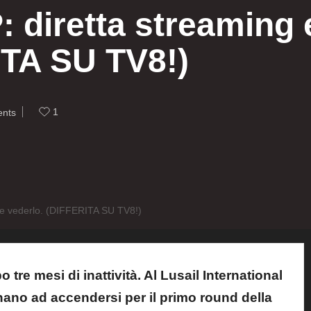
diretta streaming e
ITA SU TV8!)
1
nts
ve vederlo. (DIFFERITA SU TV8!)
tre mesi di inattività. Al Lusail International
rnano ad accendersi per il primo round della