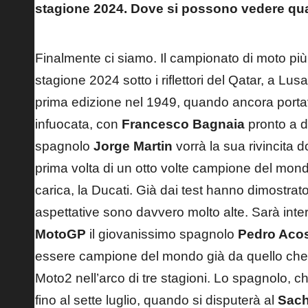
stagione 2024. Dove si possono vedere qual
Finalmente ci siamo. Il campionato di moto più
stagione 2024 sotto i riflettori del Qatar, a Lus
prima edizione nel 1949, quando ancora porta
infuocata, con
Francesco Bagnaia
pronto a d
spagnolo
Jorge Martin
vorrà la sua rivincita d
prima volta di un otto volte campione del mo
carica, la Ducati. Già dai test hanno dimostrato d
aspettative sono davvero molto alte. Sarà int
MotoGP
il giovanissimo spagnolo
Pedro Aco
essere campione del mondo già da quello che ha
Moto2 nell’arco di tre stagioni. Lo spagnolo, c
fino al sette luglio, quando si disputerà al
Sach