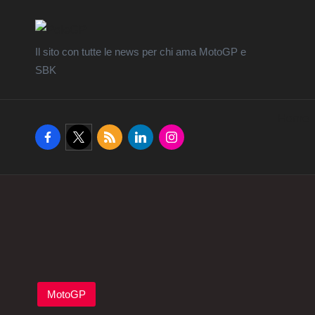
Il sito con tutte le news per chi ama MotoGP e
SBK
Home
facebook.com
twitter.com
rss.com
linkedin.com
instagram.com
Posted
MotoGP
in