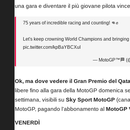
una gara e diventare il più giovane pilota vinc
75 years of incredible racing and counting! 👊✊
Let's keep crowning World Champions and bringin
pic.twitter.com/kpBaYBCXuI
— MotoGP™🏁 (
Ok, ma dove vedere il Gran Premio del Qat
libere fino alla gara della MotoGP domenica sera
settimana, visibili su
Sky Sport MotoGP
(canal
MotoGP, pagando l’abbonamento al
MotoGP 
VENERDÌ