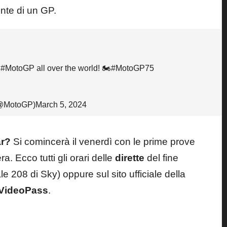
ente di un GP.
g
#MotoGP
all over the world! 🏍
#MotoGP75
@MotoGP)
March 5, 2024
ar?
Si comincerà il venerdì con le prime prove
. Ecco tutti gli orari delle
dirette
del fine
e 208 di Sky) oppure sul sito ufficiale della
VideoPass
.