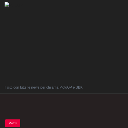
Il sito con tutte le news per chi ama MotoGP e SBK
Posted
Moto2
in