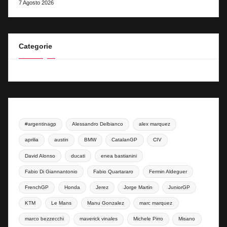
7 Agosto 2026
Categorie
#argentinagp
Alessandro Delbianco
alex marquez
aprilia
austin
BMW
CatalanGP
CIV
David Alonso
ducati
enea bastianini
Fabio Di Giannantonio
Fabio Quartararo
Fermin Aldeguer
FrenchGP
Honda
Jerez
Jorge Martin
JuniorGP
KTM
Le Mans
Manu Gonzalez
marc marquez
marco bezzecchi
maverick vinales
Michele Pirro
Misano