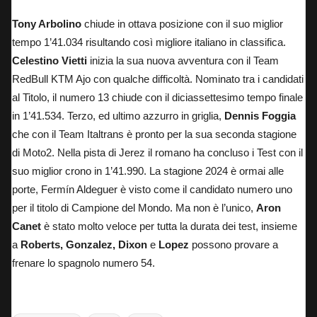
Tony Arbolino
chiude in ottava posizione con il suo miglior
tempo 1’41.034 risultando così migliore italiano in classifica.
Celestino Vietti
inizia la sua nuova avventura con il Team
RedBull KTM Ajo con qualche difficoltà. Nominato tra i candidati
al Titolo, il numero 13 chiude con il diciassettesimo tempo finale
in 1’41.534. Terzo, ed ultimo azzurro in griglia,
Dennis Foggia
che con il Team Italtrans è pronto per la sua seconda stagione
di Moto2. Nella pista di Jerez il romano ha concluso i Test con il
suo miglior crono in 1’41.990. La stagione 2024 è ormai alle
porte, Fermín Aldeguer è visto come il candidato numero uno
per il titolo di Campione del Mondo. Ma non è l’unico,
Aron
Canet
è stato molto veloce per tutta la durata dei test, insieme
a
Roberts, Gonzalez, Dixon
e
Lopez
possono provare a
frenare lo spagnolo numero 54.
Tags: