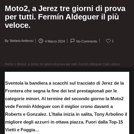
Moto2, a Jerez tre giorni di prova
per tutti. Fermín Aldeguer il più
veloce.
By
Stefano Ambrosi
1
4 Marzo 2024
No Comments
Posted
by
Home
»
Moto2, a Jerez tre giorni di prova per tutti. Fermín Aldeguer il più veloce.
Sventola la bandiera a scacchi sul tracciato di Jerez de la
Frontera che segna la fine dei test prestagionali per le
categorie minori. Al termine del secondo giorno la Moto2
vede Fermín Aldeguer con il miglior crono davanti a
Roberts e Gonzalez. L’Italia inizia in salita, Tony Arbolino il
migliore degli azzurri in ottava piazza. Fuori dalla Top-15
Vietti e Foggia…