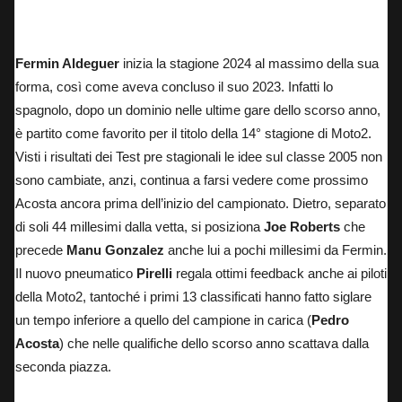
Marcors Ramirez ai Test di Jerez 2024.
Fermin Aldeguer
inizia la stagione 2024 al massimo della sua
forma, così come aveva concluso il suo 2023. Infatti lo
spagnolo, dopo un dominio nelle ultime gare dello scorso anno,
è partito come favorito per il titolo della 14° stagione di Moto2.
Visti i risultati dei Test pre stagionali le idee sul classe 2005 non
sono cambiate, anzi, continua a farsi vedere come prossimo
Acosta ancora prima dell’inizio del campionato. Dietro, separato
di soli 44 millesimi dalla vetta, si posiziona
Joe Roberts
che
precede
Manu Gonzalez
anche lui a pochi millesimi da Fermin.
Il nuovo pneumatico
Pirelli
regala ottimi feedback anche ai piloti
della Moto2, tantoché i primi 13 classificati hanno fatto siglare
un tempo inferiore a quello del campione in carica (
Pedro
Acosta
) che nelle qualifiche dello scorso anno scattava dalla
seconda piazza.