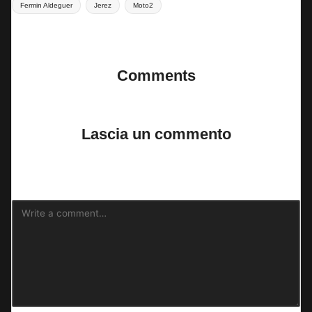
Fermin Aldeguer
Jerez
Moto2
Last updated on 7 Marzo 2024
Comments
No comments yet. Why don’t you start the discussion?
Lascia un commento
Il tuo indirizzo email non sarà pubblicato.
I campi obbligatori sono
contrassegnati
*