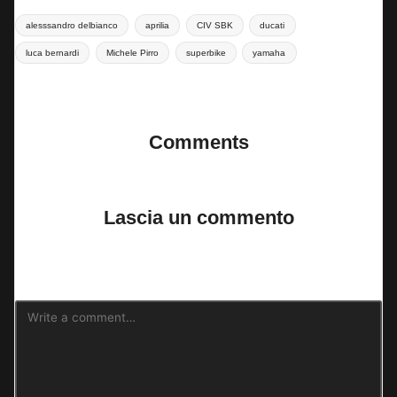
Tags:
alesssandro delbianco
aprilia
CIV SBK
ducati
luca bernardi
Michele Pirro
superbike
yamaha
Last updated on 24 Maggio 2024
Comments
No comments yet. Why don’t you start the discussion?
Lascia un commento
Il tuo indirizzo email non sarà pubblicato.
I campi obbligatori sono
contrassegnati
*