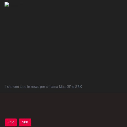
Il sito con tutte le news per chi ama MotoGP e SBK
Posted
CIV
SBK
in