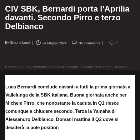
CIV SBK, Bernardi porta l’Aprilia
davanti. Secondo Pirro e terzo
Delbianco
By
Simone Landi
0
24 Maggio 2024
No Comments
Posted
by
Home
»
CIV SBK, Bernardi porta l’Aprilia davanti. Secondo Pirro e terzo Delbianco
Luca Bernardi conclude davanti a tutti la prima giornata a
Vallelunga della SBK italiana. Buona giornata anche per
Michele Pirro, che nonostante la caduta in Q1 riesce
comunque a chiudere secondo. Terza la Yamaha di
Alessandro Delbianco. Domani mattina il Q2 dove si
deciderà la pole position