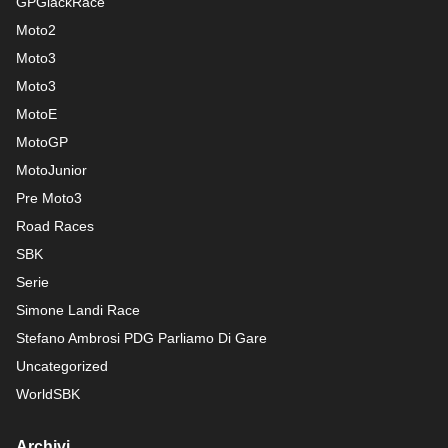
GPGiackRace
Moto2
Moto3
Moto3
MotoE
MotoGP
MotoJunior
Pre Moto3
Road Races
SBK
Serie
Simone Landi Race
Stefano Ambrosi PDG
Parliamo Di Gare
Uncategorized
WorldSBK
Archivi