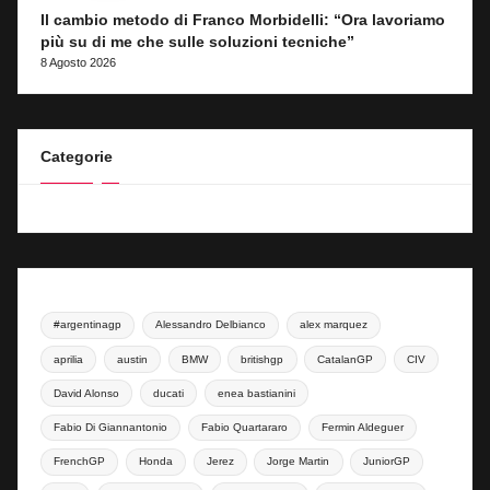
Il cambio metodo di Franco Morbidelli: “Ora lavoriamo
più su di me che sulle soluzioni tecniche”
8 Agosto 2026
Categorie
#argentinagp
Alessandro Delbianco
alex marquez
aprilia
austin
BMW
britishgp
CatalanGP
CIV
David Alonso
ducati
enea bastianini
Fabio Di Giannantonio
Fabio Quartararo
Fermin Aldeguer
FrenchGP
Honda
Jerez
Jorge Martin
JuniorGP