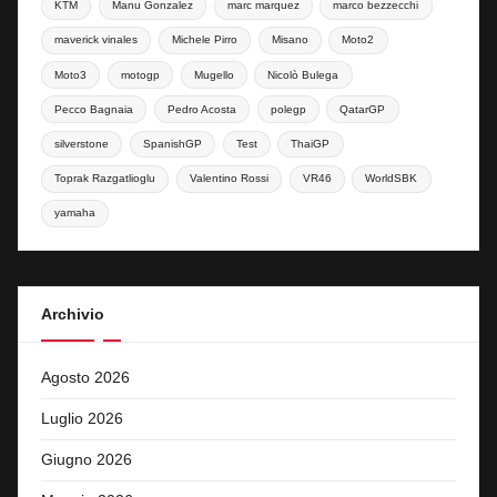
KTM
Manu Gonzalez
marc marquez
marco bezzecchi
maverick vinales
Michele Pirro
Misano
Moto2
Moto3
motogp
Mugello
Nicolò Bulega
Pecco Bagnaia
Pedro Acosta
polegp
QatarGP
silverstone
SpanishGP
Test
ThaiGP
Toprak Razgatlioglu
Valentino Rossi
VR46
WorldSBK
yamaha
Archivio
Agosto 2026
Luglio 2026
Giugno 2026