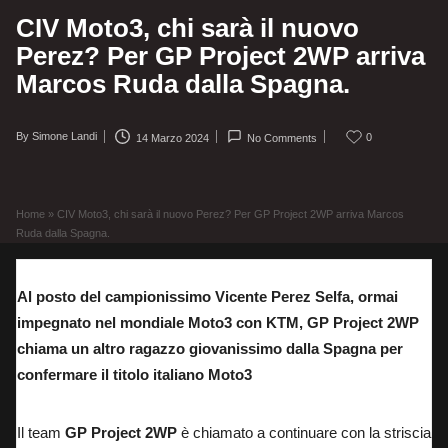
CIV Moto3, chi sarà il nuovo
Perez? Per GP Project 2WP arriva
Marcos Ruda dalla Spagna.
By
Simone Landi
0
14 Marzo 2024
No Comments
Posted
by
Home
»
CIV Moto3, chi sarà il nuovo Perez? Per GP Project 2WP arriva Marcos
Ruda dalla Spagna.
Al posto del campionissimo Vicente Perez Selfa, ormai
impegnato nel mondiale Moto3 con KTM, GP Project 2WP
chiama un altro ragazzo giovanissimo dalla Spagna per
confermare il titolo italiano Moto3
Il team
GP Project
2WP
è chiamato a continuare con la striscia