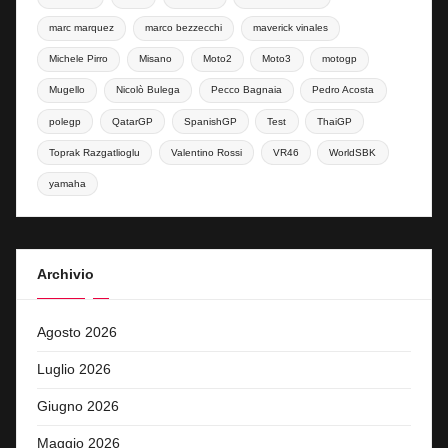
marc marquez
marco bezzecchi
maverick vinales
Michele Pirro
Misano
Moto2
Moto3
motogp
Mugello
Nicolò Bulega
Pecco Bagnaia
Pedro Acosta
polegp
QatarGP
SpanishGP
Test
ThaiGP
Toprak Razgatlioglu
Valentino Rossi
VR46
WorldSBK
yamaha
Archivio
Agosto 2026
Luglio 2026
Giugno 2026
Maggio 2026