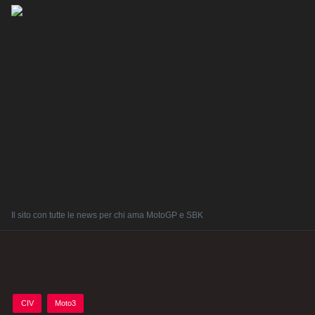
Il sito con tutte le news per chi ama MotoGP e SBK
Posted
CIV
Moto3
in