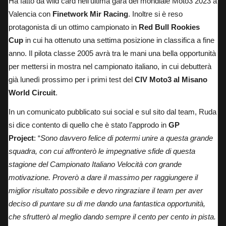
Ha fatto da wild card nell’ultima gara del mondiale Moto3 2023 a
Valencia con
Finetwork Mir Racing
. Inoltre si è reso
protagonista di un ottimo campionato in
Red Bull Rookies
Cup
in cui ha ottenuto una settima posizione in classifica a fine
anno. Il pilota classe 2005 avrà tra le mani una bella opportunità
per mettersi in mostra nel campionato italiano, in cui debutterà
già lunedì prossimo per i primi test del
CIV Moto3 al Misano
World Circuit
.
In un comunicato pubblicato sui social e sul sito dal team, Ruda
si dice contento di quello che è stato l’approdo in
GP
Project
: “
Sono davvero felice di potermi unire a questa grande
squadra, con cui affronterò le impegnative sfide di questa
stagione del Campionato Italiano Velocità con grande
motivazione. Proverò a dare il massimo per raggiungere il
miglior risultato possibile e devo ringraziare il team per aver
deciso di puntare su di me dando una fantastica opportunità,
che sfrutterò al meglio dando sempre il cento per cento in pista.