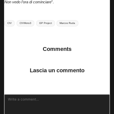
Non vedo l’ora di cominciare
”.
Tags:
CIV
CIVMoto3
GP Project
Marcos Ruda
Last updated on 14 Marzo 2024
Comments
No comments yet. Why don’t you start the discussion?
Lascia un commento
Il tuo indirizzo email non sarà pubblicato.
I campi obbligatori sono
contrassegnati
*