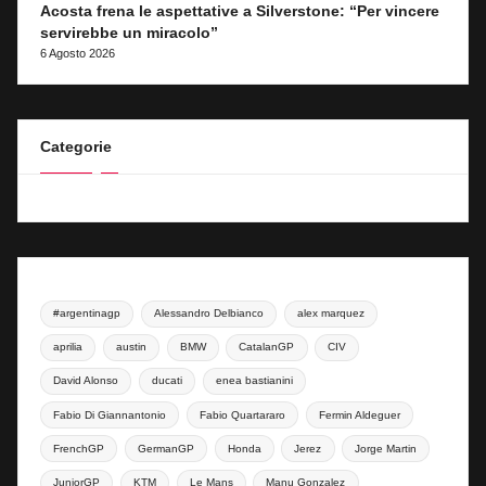
Acosta frena le aspettative a Silverstone: “Per vincere
servirebbe un miracolo”
6 Agosto 2026
Categorie
#argentinagp
Alessandro Delbianco
alex marquez
aprilia
austin
BMW
CatalanGP
CIV
David Alonso
ducati
enea bastianini
Fabio Di Giannantonio
Fabio Quartararo
Fermin Aldeguer
FrenchGP
GermanGP
Honda
Jerez
Jorge Martin
JuniorGP
KTM
Le Mans
Manu Gonzalez